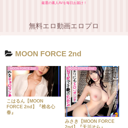
厳選の素人AVを毎日お届け！
無料エロ動画エロプロ
MOON FORCE 2nd
MOON FORCE 2nd
MOON FORCE 2nd
こはるん【MOON
FORCE 2nd】『椎名心
春』
みさき【MOON FORCE
2nd】『天川そら』